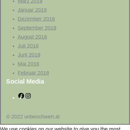
März 2019
Januar 2019
Dezember 2018
September 2018
August 2018
Juli 2018
Juni 2018
Mai 2018
Februar 2018
Social Media
F
I
a
n
c
s
© 2022 unbeschwert.at
e
t
We use cookies on our website to give you the most